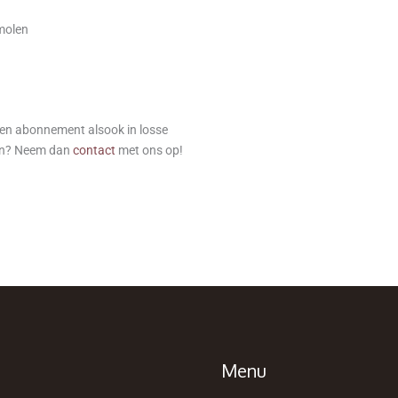
molen
een abonnement alsook in losse
gen? Neem dan
contact
met ons op!
Menu