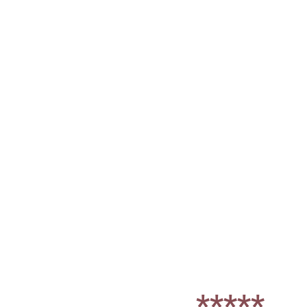
*****