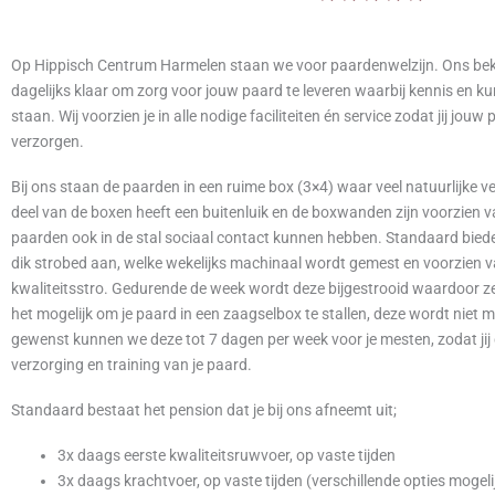
Op Hippisch Centrum Harmelen staan we voor paardenwelzijn. Ons be
dagelijks klaar om zorg voor jouw paard te leveren waarbij kennis en k
staan. Wij voorzien je
in alle nodige faciliteiten én service zodat jij jou
verzorgen.
Bij ons staan de paarden in een ruime box (3×4) waar veel natuurlijke ven
deel van de boxen heeft een buitenluik en de boxwanden zijn voorzien v
paarden ook in de stal sociaal contact kunnen hebben. Standaard bied
dik strobed aan, welke wekelijks machinaal wordt gemest en voorzien v
kwaliteitsstro. Gedurende de week wordt deze bijgestrooid waardoor zel
het mogelijk om je paard in een zaagselbox te
stallen, deze wordt niet
gewenst kunnen we deze tot
7 dagen per week voor je mesten, zodat jij
verzorging en training van je paard.
Standaard bestaat het pension dat je bij ons afneemt uit;
3x daags eerste kwaliteitsruwvoer, op vaste tijden
3x daags krachtvoer, op vaste tijden (verschillende opties mogeli