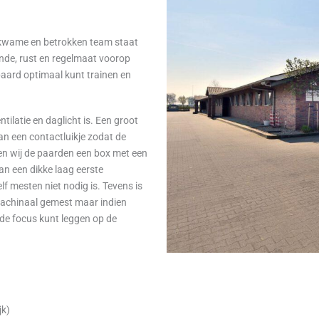
kwame en betrokken team staat
unde, rust en regelmaat voorop
w paard optimaal kunt trainen en
tilatie en daglicht is. Een groot
an een contactluikje zodat de
en wij de paarden een box met een
an een dikke laag eerste
f mesten niet nodig is. Tevens is
 machinaal gemest maar indien
 de focus kunt leggen op de
jk)